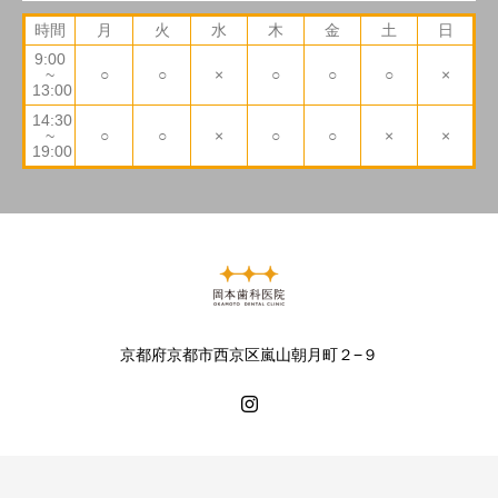
時間
月
火
水
木
金
土
日
9:00
~
○
○
×
○
○
○
×
13:00
14:30
~
○
○
×
○
○
×
×
19:00
京都府京都市西京区嵐山朝月町２−９